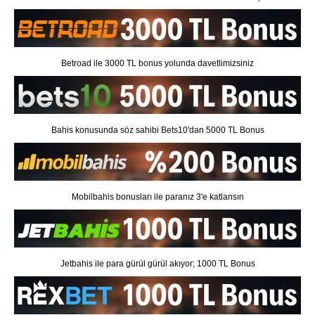
Betroad ile 3000 TL bonus yolunda davetlimizsiniz
Bahis konusunda söz sahibi Bets10'dan 5000 TL Bonus
Mobilbahis bonusları ile paranız 3'e katlansın
Jetbahis ile para gürül gürül akıyor; 1000 TL Bonus