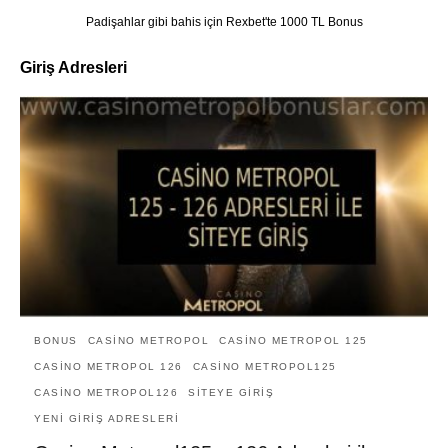
Padişahlar gibi bahis için Rexbet'te 1000 TL Bonus
Giriş Adresleri
BONUS
CASINO METROPOL
CASINO METROPOL 125
CASINO METROPOL 126
CASINO METROPOL125
CASINO METROPOL126
SITEYE GIRIŞ
YENI GIRIŞ ADRESLERI