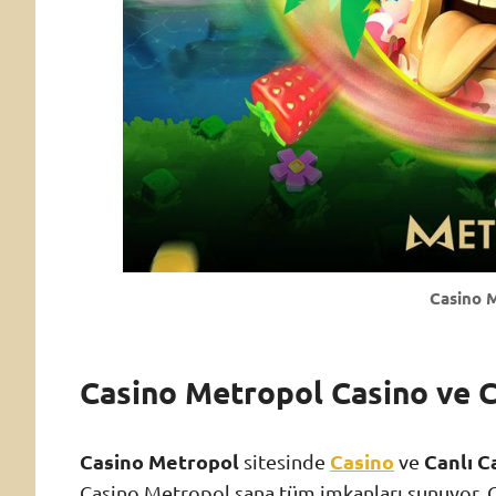
Casino 
Casino Metropol Casino ve C
Casino Metropol
Casino
Canlı C
sitesinde
ve
Casino Metropol sana tüm imkanları sunuyor. Ca