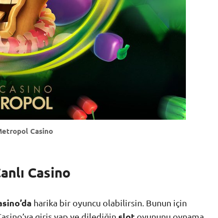
Metropol Casino
anlı Casino
asino’da
harika bir oyuncu olabilirsin. Bunun için
slot
sino’ya giriş yap ve dilediğin
oyununu oynama