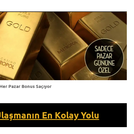
Her Pazar Bonus Saçıyor
Ulaşmanın En Kolay Yolu