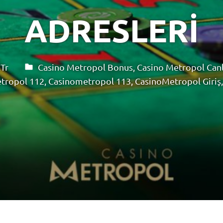
ADRESLERI
Tr
Casino Metropol Bonus
,
Casino Metropol Canl
tropol 112
,
Casinometropol 113
,
CasinoMetropol Giriş