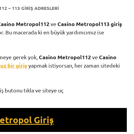
2 – 113 GİRİŞ ADRESLERİ
Casino Metropol112
Casino Metropol113
giriş
ve
yor. Bu macerada ki en büyük yardımcımız ise
Casino Metropol112
Casino
etmeye gerek yok,
ve
z bir giriş
yapmak istiyorsan, her zaman sitedeki
ş butonu tıkla ve siteye uç
etropol Giriş