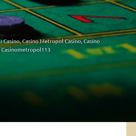
ı Casino
,
Casino Metropol Casino
,
Casino
,
Casinometropol113