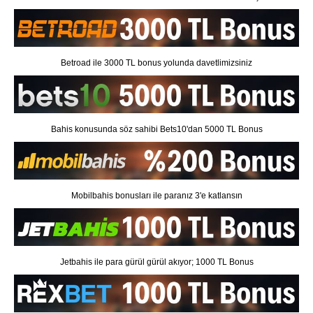
Betroad ile 3000 TL bonus yolunda davetlimizsiniz
Bahis konusunda söz sahibi Bets10'dan 5000 TL Bonus
Mobilbahis bonusları ile paranız 3'e katlansın
Jetbahis ile para gürül gürül akıyor; 1000 TL Bonus