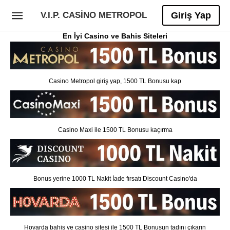
V.I.P. CASINO METROPOL
Giriş Yap
En İyi Casino ve Bahis Siteleri
Casino Metropol giriş yap, 1500 TL Bonusu kap
Casino Maxi ile 1500 TL Bonusu kaçırma
Bonus yerine 1000 TL Nakit İade fırsatı Discount Casino'da
Hovarda bahis ve casino sitesi ile 1500 TL Bonusun tadını çıkarın