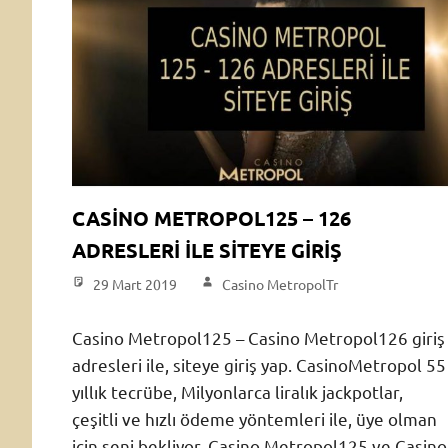
CASINO METROPOL125 – 126
ADRESLERI ILE SITEYE GIRIŞ
29 Mart 2019
Casino MetropolTr
Casino Metropol125 – Casino Metropol126 giriş
adresleri ile, siteye giriş yap. CasinoMetropol 55
yıllık tecrübe, Milyonlarca liralık jackpotlar,
çeşitli ve hızlı ödeme yöntemleri ile, üye olman
için seni bekliyor. Casino Metropol125 ve Casino