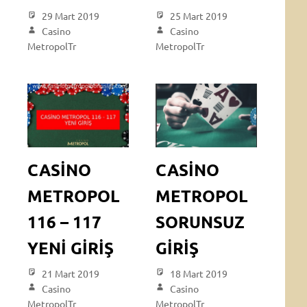
29 Mart 2019
25 Mart 2019
Casino
Casino
MetropolTr
MetropolTr
CASINO
CASINO
METROPOL
METROPOL
116 – 117
SORUNSUZ
YENI GIRIŞ
GIRIŞ
21 Mart 2019
18 Mart 2019
Casino
Casino
MetropolTr
MetropolTr