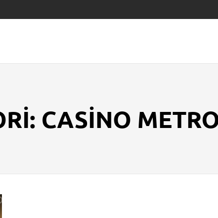
RI:
CASINO METRO